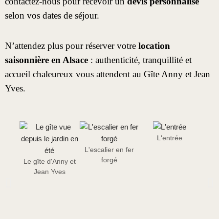
contactez-nous pour recevoir un
devis personnalisé
selon vos dates de séjour.
N’attendez plus pour réserver votre
location
saisonnière en Alsace
: authenticité, tranquillité et
accueil chaleureux vous attendent au Gîte Anny et Jean
Yves.
L'entrée
L'escalier en fer
La 
forgé
Le gîte d'Anny et
Jean Yves