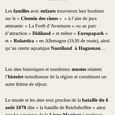
Les
familles
avec
enfants
trouveront leur bonheur
sur le «
Chemin des cimes
» » à l’aire de jeux
attenante: « La Forêt d’Aventures » ou au parc
d’attraction «
Didiland
» et même «
Europapark
»
et «
Rulantica
» en Allemagne (1h30 de route), ainsi
qu’au centre aquatique
Nautiland à Haguenau
…
Les sites historiques et nombreux
musées
relatent
l’
histoire
tumultueuse de la région et constituent un
autre thème de séjour.
Le musée et les sites tous proches de la
bataille du 6
août 1870
dite « la bataille de Reichshoffen » ainsi
que les ouvrages de la
Ligne Maginot
à quelques